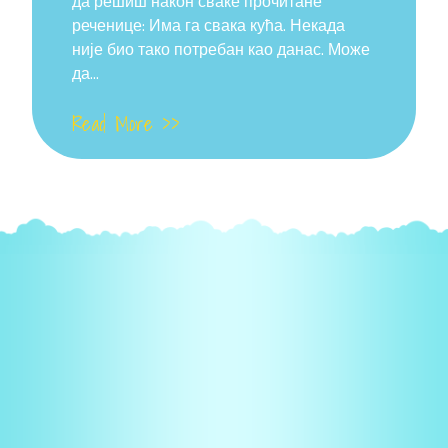
да решиш након сваке прочитане
реченице: Има га свака кућа. Некада
није био тако потребан као данас. Може
да...
Read More >>